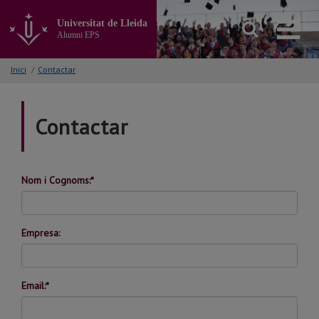
Anar
al
Universitat de Lleida
contingut
Alumni EPS
principal
de
Inici
/
Contactar
la
pàgina
Contactar
Nom i Cognoms:*
Empresa:
Email:*