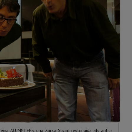
l’eina ALUMNI EPS, una Xarxa Social restringida als antics