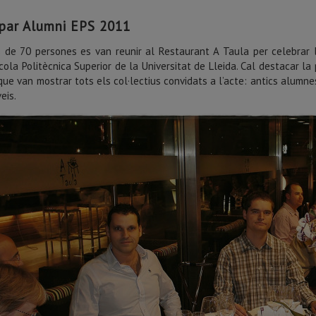
par Alumni EPS 2011
 de 70 persones es van reunir al Restaurant A Taula per celebrar l
scola Politècnica Superior de la Universitat de Lleida. Cal destacar la
 que van mostrar tots els col·lectius convidats a l’acte: antics alumnes
eis.