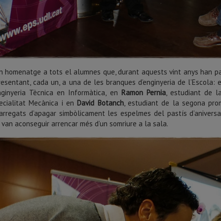
n homenatge a tots el alumnes que, durant aquests vint anys han pas
resentant, cada un, a una de les branques d’enginyeria de l’Escola:
nginyeria Tècnica en Informàtica, en
Ramon Pernia
, estudiant de l
ecialitat Mecànica i en
David Botanch
, estudiant de la segona prom
arregats d’apagar simbòlicament les espelmes del pastís d’aniversar
 van
aconseguir arrencar més d’un somriure a la sala.