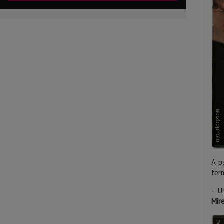
A p
ter
– U
Mire