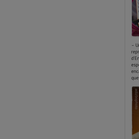
– U
rep
d’E
esp
enc
que